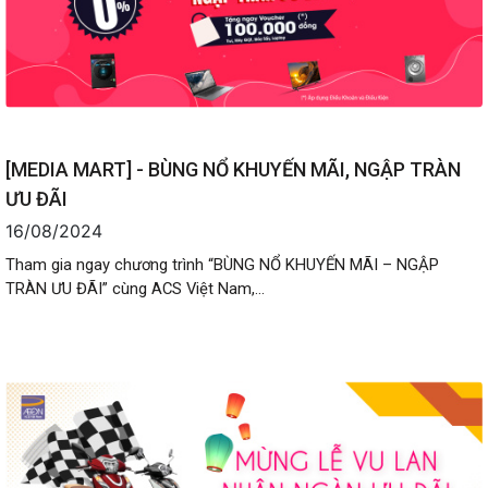
[MEDIA MART] - BÙNG NỔ KHUYẾN MÃI, NGẬP TRÀN
ƯU ĐÃI
16/08/2024
Tham gia ngay chương trình “BÙNG NỔ KHUYẾN MÃI – NGẬP
TRÀN ƯU ĐÃI” cùng ACS Việt Nam,...