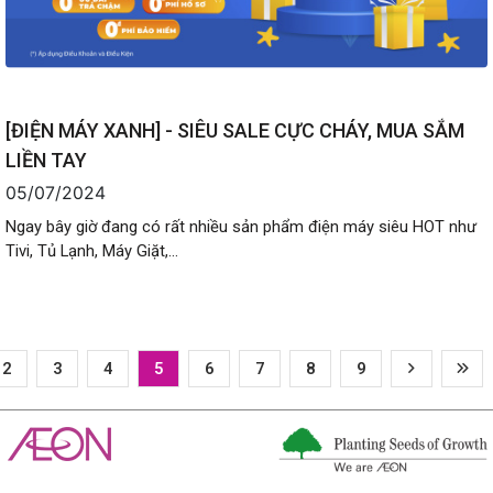
[ĐIỆN MÁY XANH] - SIÊU SALE CỰC CHÁY, MUA SẮM
LIỀN TAY
05/07/2024
Ngay bây giờ đang có rất nhiều sản phẩm điện máy siêu HOT như
Tivi, Tủ Lạnh, Máy Giặt,...
2
3
4
5
6
7
8
9