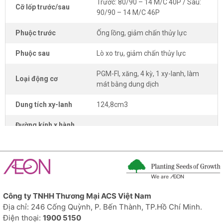
Trước: 80/90 – 14 M/C 40P / Sau:
Cỡ lốp trước/sau
90/90 – 14 M/C 46P
Phuộc trước
Ống lồng, giảm chấn thủy lực
Phuộc sau
Lò xo trụ, giảm chấn thủy lực
PGM-FI, xăng, 4 kỳ, 1 xy-lanh, làm
Loại động cơ
mát bằng dung dịch
Dung tích xy-lanh
124,8cm3
Đường kính x hành
52,4mm x 57,9mm
trình pít tông
Tỷ số nén
11 : 1
Công suất tối đa
8,2kW/8.500 vòng/phút
Công ty TNHH Thương Mại ACS Việt Nam
Mô men cực đại
11,2N.m/5.000 vòng/phút
Địa chỉ: 246 Cống Quỳnh, P. Bến Thành, TP.Hồ Chí Minh.
Dung tích nhớt máy
0,9 lít khi rã máy/ 0,8 lít khi thay nhớt
Điện thoại:
1900 5150