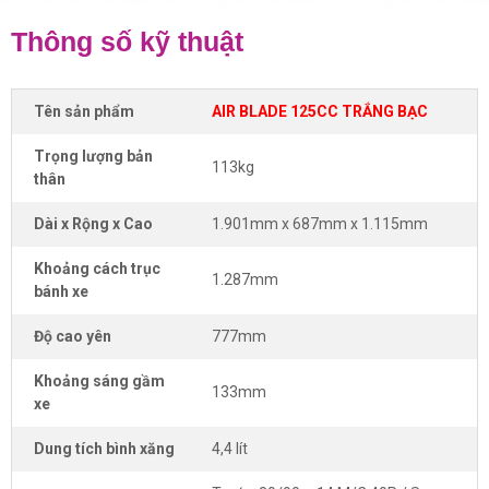
Thông số kỹ thuật
Tên sản phẩm
AIR BLADE 125CC TRẮNG BẠC
Trọng lượng bản
113kg
thân
Dài x Rộng x Cao
1.901mm x 687mm x 1.115mm
Khoảng cách trục
1.287mm
bánh xe
Độ cao yên
777mm
Khoảng sáng gầm
133mm
xe
Dung tích bình xăng
4,4 lít