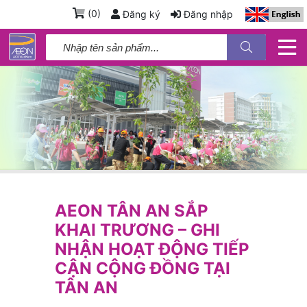
(
0
)
Đăng ký
Đăng nhập
AEON TÂN AN SẮP
KHAI TRƯƠNG – GHI
NHẬN HOẠT ĐỘNG TIẾP
CẬN CỘNG ĐỒNG TẠI
TÂN AN