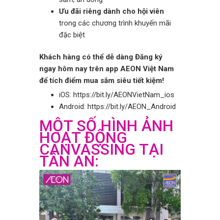
Ưu đãi riêng dành cho hội viên
trong các chương trình khuyến mãi
đặc biệt
Khách hàng có thể dễ dàng Đăng ký
ngay hôm nay trên app AEON Việt Nam
để tích điểm mua sắm siêu tiết kiệm!
iOS:
https://bit.ly/AEONVietNam_ios
Android:
https://bit.ly/AEON_Android
MỘT SỐ HÌNH ẢNH
HOẠT ĐỘNG
CANVASSING TẠI
TÂN AN: