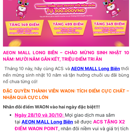
AEON MALL LONG BIÊN – CHÀO MỪNG SINH NHẬT 10
NĂM: MƯỜI NĂM GẮN KẾT, TRIỆU ĐIỂM TRI ÂN
Tháng 10 này, hãy cùng ACS và
AEON MALL Long Biên
thổi
nến mừng sinh nhật 10 năm và tận hưởng chuỗi ưu đãi bùng
nổ chưa từng có!
ĐẶC QUYỀN THÀNH VIÊN WAON: TÍCH ĐIỂM CỰC CHẤT –
NHẬN QUÀ CỰC LỚN
Nhân đôi điểm WAON vào hai ngày đặc biệt!!!
Ngày 28/10 và 30/10:
Mọi giao dịch mua sắm
tại
AEON MALL Long Biên
sẽ được
ACS TẶNG X2
ĐIỂM WAON POINT
, nhân đôi niềm vui và giá trị tích