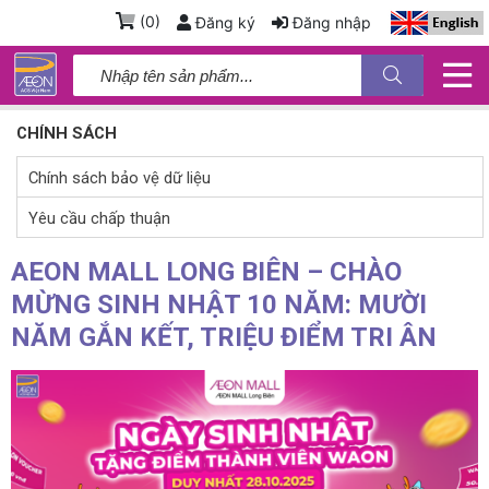
(
0
)
Đăng ký
Đăng nhập
CHÍNH SÁCH
Chính sách bảo vệ dữ liệu
Yêu cầu chấp thuận
AEON MALL LONG BIÊN – CHÀO
MỪNG SINH NHẬT 10 NĂM: MƯỜI
NĂM GẮN KẾT, TRIỆU ĐIỂM TRI ÂN